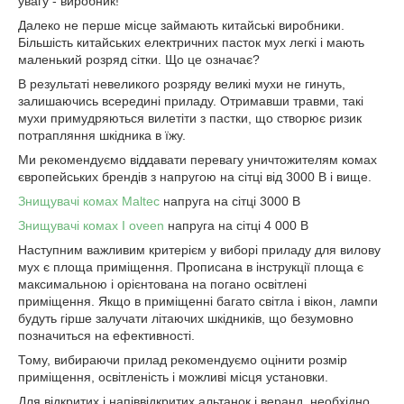
увагу - виробник!
Далеко не перше місце займають китайські виробники.
Більшість китайських електричних пасток мух легкі і мають
маленький розряд сітки. Що це означає?
В результаті невеликого розряду великі мухи не гинуть,
залишаючись всередині приладу. Отримавши травми, такі
мухи примудряються вилетіти з пастки, що створює ризик
потрапляння шкідника в їжу.
Ми рекомендуємо віддавати перевагу уничтожителям комах
європейських брендів з напругою на сітці від 3000 В і вище.
Знищувачі комах Maltec
напруга на сітці 3000 В
Знищувачі комах І oveen
напруга на сітці 4 000 В
Наступним важливим критерієм у виборі приладу для вилову
мух є площа приміщення. Прописана в інструкції площа є
максимальною і орієнтована на погано освітлені
приміщення. Якщо в приміщенні багато світла і вікон, лампи
будуть гірше залучати літаючих шкідників, що безумовно
позначиться на ефективності.
Тому, вибираючи прилад рекомендуємо оцінити розмір
приміщення, освітленість і можливі місця установки.
Для відкритих і напіввідкритих альтанок і веранд, необхідно