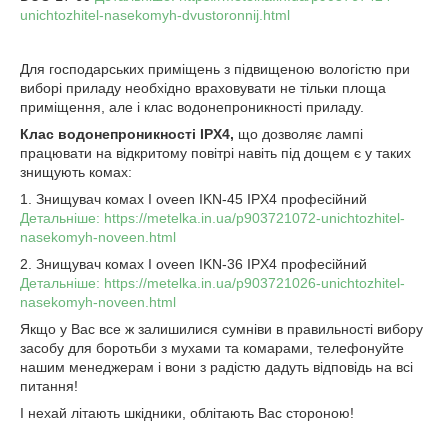
unichtozhitel-nasekomyh-dvustoronnij.html
Для господарських приміщень з підвищеною вологістю при
виборі приладу необхідно враховувати не тільки площа
приміщення, але і клас водонепроникності приладу.
Клас водонепроникності IPX4,
що дозволяє лампі
працювати на відкритому повітрі навіть під дощем є у таких
знищують комах:
1. Знищувач комах І oveen IKN-45 IPX4 професійний
Детальніше: https://metelka.in.ua/p903721072-unichtozhitel-
nasekomyh-noveen.html
2. Знищувач комах І oveen IKN-36 IPX4 професійний
Детальніше: https://metelka.in.ua/p903721026-unichtozhitel-
nasekomyh-noveen.html
Якщо у Вас все ж залишилися сумніви в правильності вибору
засобу для боротьби з мухами та комарами, телефонуйте
нашим менеджерам і вони з радістю дадуть відповідь на всі
питання!
І нехай літають шкідники, облітають Вас стороною!