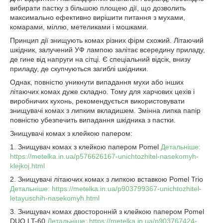
вибирати пастку з більшою площею дії, що дозволить
максимально ефективно вирішити питання з мухами,
комарами, міллю, метеликами і мошками.
Принцип дії знищують комах різних фірм схожий. Літаючий
шкідник, залучений УФ лампою залітає всередину приладу,
де гине від напруги на сітці. Є спеціальний відсік, внизу
приладу, де скупчуються загиблі шкідники.
Однак, повністю уникнути випадання мухи або інших
літаючих комах дуже складно. Тому для харчових цехів і
виробничих кухонь, рекомендується використовувати
знищувачі комах з липким вкладишем. Змінна липка папір
повністю убезпечить випадання шкідника з пастки.
Знищувачі комах з клейкою папером:
1. Знищувач комах з клейкою папером Pomel
Детальніше:
https://metelka.in.ua/p576626167-unichtozhitel-nasekomyh-
klejkoj.html
2. Знищувачі літаючих комах з липкою вставкою Pomel Trio
Детальніше: https://metelka.in.ua/p903799367-unichtozhitel-
letayuschih-nasekomyh.html
3. Знищувач комах двосторонній з клейкою папером Pomel
DUO LT-60
Детальніше: https://metelka.in.ua/p903767424-