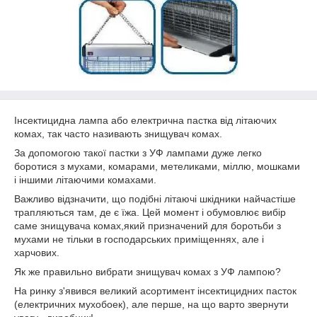
Інсектицидна лампа або електрична пастка від літаючих
комах, так часто називають знищувач комах.
За допомогою такої пастки з УФ лампами дуже легко
боротися з мухами, комарами, метеликами, міллю, мошками
і іншими літаючими комахами.
Важливо відзначити, що подібні літаючі шкідники найчастіше
трапляються там, де є їжа. Цей момент і обумовлює вибір
саме знищувача комах,який призначений для боротьби з
мухами не тільки в господарських приміщеннях, але і
харчових.
Як же правильно вибрати знищувач комах з УФ лампою?
На ринку з'явився великий асортимент інсектицидних пасток
(електричних мухобоек), але перше, на що варто звернути