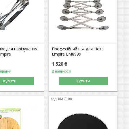
іж для нарізування
Професійний ніж для тіста
Empire
Empire EM8999
1 520 ₴
дправки
В наявності
Купити
Купити
КМ 7108