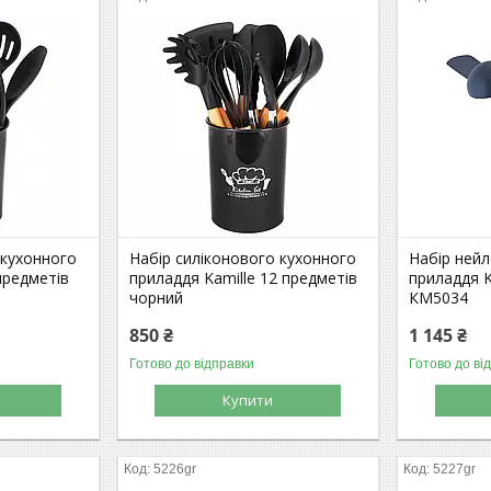
 кухонного
Набір силіконового кухонного
Набір ней
предметів
приладдя Kamille 12 предметів
приладдя K
чорний
КМ5034
850 ₴
1 145 ₴
Готово до відправки
Готово до ві
Купити
5226gr
5227gr