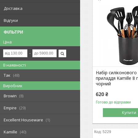
Доставка
Відгуки
ФІЛЬТРИ
Ціна
В наявності
Набір силіконового
Так
48
приладдя Kamille 8 
чорний
Виробник
620 ₴
Browin
8
Готово до відправки
Empire
29
Купити
Excellent Houseware
1
Kamille
40
5229