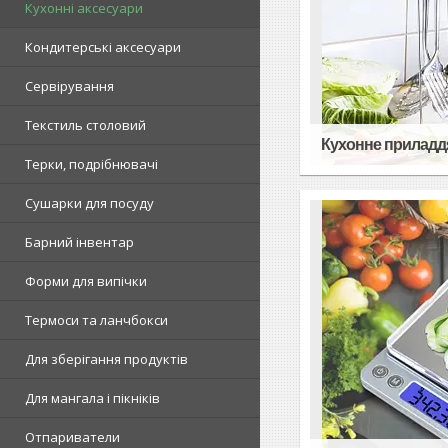
Кухонні аксесуари
Кондитерські аксесуари
Сервірування
Текстиль столовий
Кухонне приладд
Терки, подрібнювачі
Сушарки для посуду
Барний інвентар
Форми для випічки
Термоси та ланчбокси
Для зберігання продуктів
Для мангала і пікніків
Отпариватели