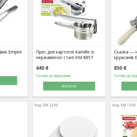
ових Empire
Прес для картоплі Kamille із
Скалка — н
нержавіючої сталі КМ 8857
круасанів 
440 ₴
850 ₴
Готово до відправки
Готово до ві
Купити
EM 1249
КМ 7109