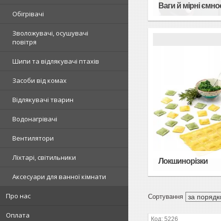
Ваги й мірні ємно
Обігрівачі
Зволожувачі, осушувачі
повітря
Шипи та відлякувачі птахів
Засоби від комах
Відлякувачі тварин
Водонагрівачі
Вентилятори
Ліхтарі, світильники
Локшинорізки
Аксесуари для ванної кімнати
Про нас
Оплата
5226