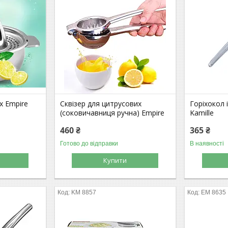
х Empire
Сквізер для цитрусових
Горіхокол 
(соковичавниця ручна) Empire
Kamille
460 ₴
365 ₴
Готово до відправки
В наявності
Купити
KM 8857
EM 8635