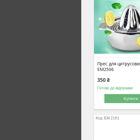
Прес для цитрусови
EM2506
350 ₴
Готово до відправки
Купити
EM 2161