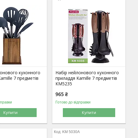
лонового кухонного
Набір нейлонового кухонного
amille 7 предметів
приладдя Kamille 7 предметів
КМ5235
965 ₴
дправки
Готово до відправки
Купити
Купити
KM 5030A