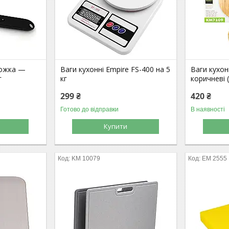
ложка —
Ваги кухонні Empire FS-400 на 5
Ваги кухон
г
кг
коричневі 
299 ₴
420 ₴
Готово до відправки
В наявності
Купити
KM 10079
EM 2555