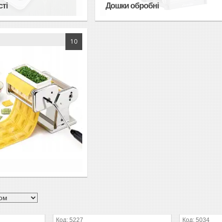
сті
Дошки обробні
10
5227
5034