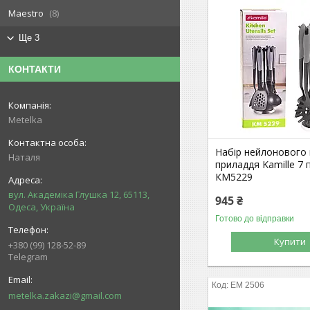
Maestro
8
Ще 3
КОНТАКТИ
Metelka
Набір нейлонового
Наталя
приладдя Kamille 7 
КМ5229
вул. Академіка Глушка 12, 65113,
945 ₴
Одеса, Україна
Готово до відправки
Купити
+380 (99) 128-52-89
Telegram
EM 2506
metelka.zakazi@gmail.com