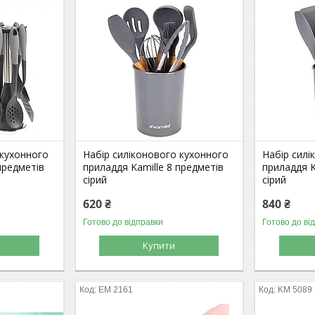
 кухонного
Набір силіконового кухонного
Набір силі
предметів
приладдя Kamille 8 предметів
приладдя K
cірий
cірий
620 ₴
840 ₴
Готово до відправки
Готово до ві
Купити
EM 2161
KM 5089