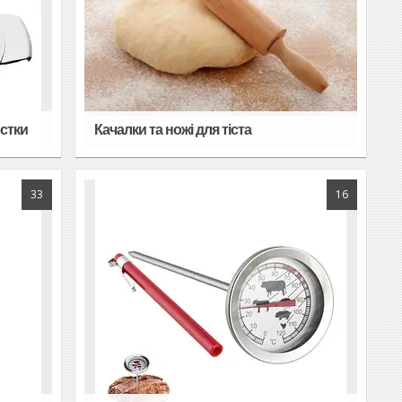
стки
Качалки та ножі для тіста
33
16