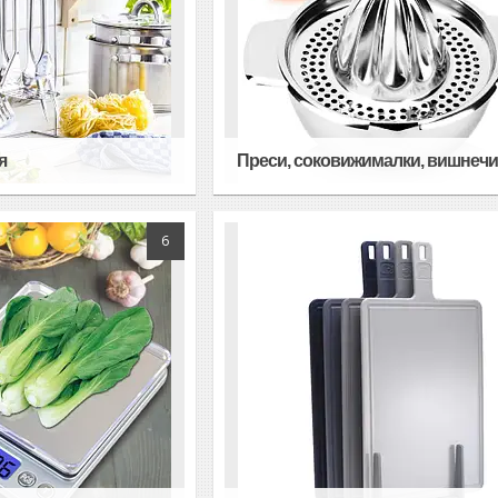
я
Преси, соковижималки, вишнечи
6