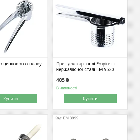
із цинкового сплаву
Прес для картоплі Empire із
нержавіючої сталі ЕМ 9520
405 ₴
В наявності
Купити
Купити
EM 8999