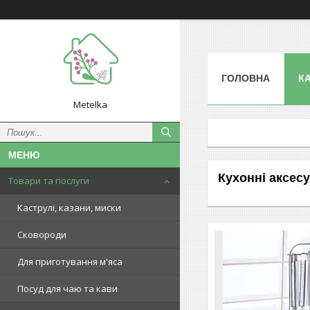
ГОЛОВНА
К
Metelka
Кухонні аксес
Товари та послуги
Каструлі, казани, миски
Сковороди
Для приготування м'яса
Посуд для чаю та кави