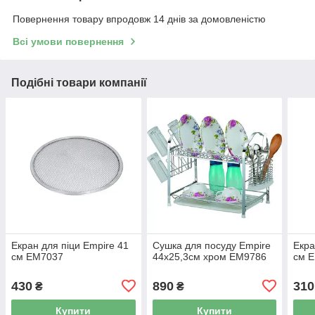
Повернення товару впродовж 14 днів за домовленістю
Всі умови повернення
Подібні товари компанії
Екран для піци Empire 41
Сушка для посуду Empire
Екра
см EM7037
44х25,3см хром EM9786
см 
430
890
310
₴
₴
Купити
Купити