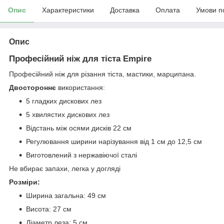
Опис
Характеристики
Доставка
Оплата
Умови п
Опис
Професійний ніж для тіста Empire
Професійний ніж для різання тіста, мастики, марципана.
Двостороннє
використання:
5 гладких дискових лез
5 хвилястих дискових лез
Відстань між осями дисків 22 см
Регулювання ширини нарізування від 1 см до 12,5 см
Виготовлений з нержавіючої сталі
Не вбирає запахи, легка у догляді
Розміри:
Ширина загальна: 49 см
Висота: 27 см
Діаметр леза: 5 см