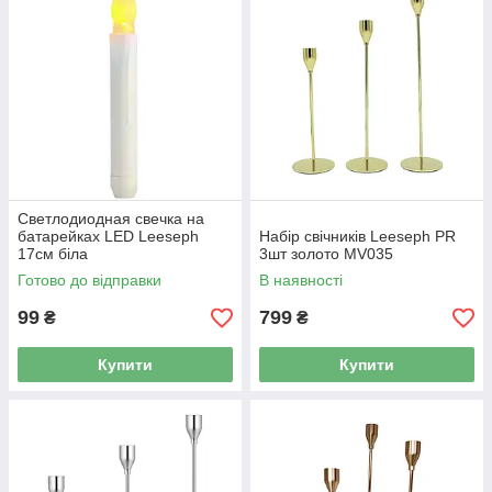
Светлодиодная свечка на
батарейках LED Leeseph
Набір свічників Leeseph PR
17см біла
3шт золото MV035
Готово до відправки
В наявності
99
799
₴
₴
Купити
Купити