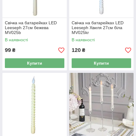
Свічка на батарейках LED
Cвічка на батарейках LED
Leeseph 27см бежева
Leeseph Хвиля 27см біла
MV025b
MV025kr
В наявності
В наявності
99
120
₴
₴
Купити
Купити