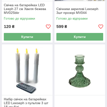
Свічка на батарейках LED
Leeph 27 см Хвиля бежева
Свічники акрилові Leeseph
MV025bkr
3шт прозорі MV044
Готово до відправки
Готово до відправки
120
599
₴
₴
Купити
Купити
Набір свічок на батарейках
LED Leeseph з пультом 3 шт
18 см білі