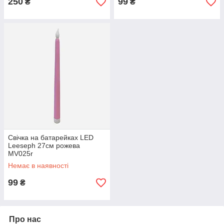
250
99
₴
₴
Свічка на батарейках LED
Leeseph 27см рожева
MV025r
Немає в наявності
99
₴
Про нас