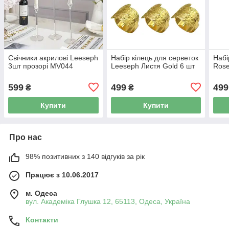
Свічники акрилові Leeseph
Набір кілець для серветок
Набі
3шт прозорі MV044
Leeseph Листя Gold 6 шт
Rose
599
499
499
₴
₴
Купити
Купити
Про нас
98% позитивних з 140 відгуків за рік
Працює з 10.06.2017
м. Одеса
вул. Академіка Глушка 12, 65113, Одеса, Україна
Контакти