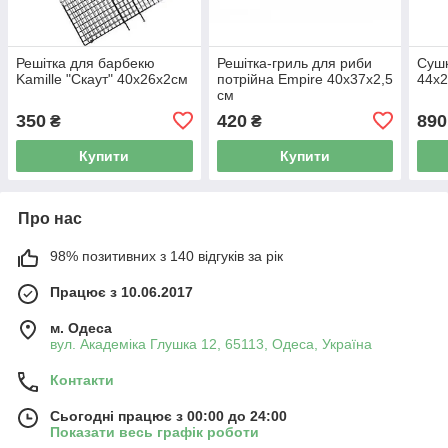
Решітка для барбекю
Решітка-гриль для риби
Сушк
Kamille "Скаут" 40х26х2см
потрійна Empire 40х37х2,5
44х
см
350
420
890
₴
₴
Купити
Купити
Про нас
98% позитивних з 140 відгуків за рік
Працює з 10.06.2017
м. Одеса
вул. Академіка Глушка 12, 65113, Одеса, Україна
Контакти
Сьогодні працює з 00:00 до 24:00
Показати весь графік роботи