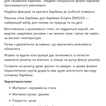
Для смаження барбекю. Завдяки спеціальній формі барбекю
просмажується рівномірно.
Надійна фіксація та притиск барбекю до робочої поверхні.
Решітка сітка барбекю для барбекю Empire EM0103 —
найкращий вибір для пікніка на природі та на дачі.
Виготовлена з хромованої сталі, не піддається корозії, не
виділяє шкідливих речовин і не змінює смак і запах їжі навіть
за високої температури.
Ручка з дерев'яною вставкою, що виключить можливість
обпектися.
Форма та вдала конструкція дає можливість із легкістю
закріпити решітку на мангалі, а кільце на ручці фіксує решітку.
Готувати на решітці дуже зручно та швидко, а цікава форма
переплетення прутів додасть вже дуже апетитного вигляду
готовому барбекю.
Характеристики:
Матеріал: нержавіюча сталь
Матеріал ручки: дерево
Покриття: хром