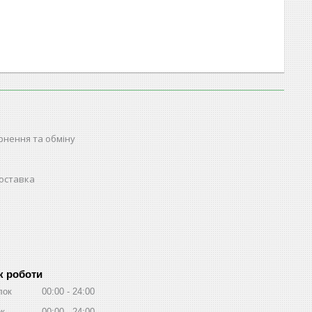
рнення та обміну
доставка
к роботи
лок
00:00
24:00
ок
00:00
24:00