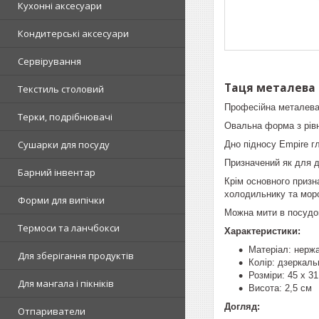
Кухонні аксесуари
Кондитерські аксесуари
Сервірування
Таця металева E
Текстиль столовий
Професійна металева
Терки, подрібнювачі
Овальна форма з рів
Сушарки для посуду
Дно підносу Empire г
Призначений як для д
Барний інвентар
Крім основного призн
холодильнику та моро
Форми для випічки
Можна мити в посудо
Термоси та ланчбокси
Характеристики:
Матеріал: нерж
Для зберігання продуктів
Колір: дзеркал
Розміри: 45 x 3
Для мангала і пікніків
Висота: 2,5 см
Догляд:
Отпариватели