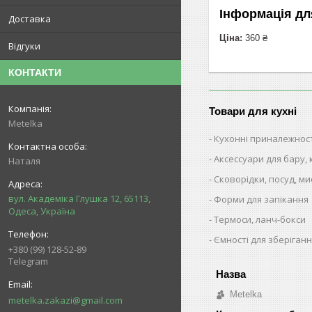
Інформація дл
Доставка
Ціна:
360 ₴
Відгуки
КОНТАКТИ
Товари для кухні
Metelka
Кухонні приналежнос
Аксессуари для бару,
Наталя
Сковорідки, посуд, ми
вул. Академіка Глушка 12, 65113,
Форми для запікання
Одеса, Україна
Термоси, ланч-бокси
Ємності для зберіганн
+380 (99) 128-52-89
Telegram
Metelka
metelka.zakazi@gmail.com