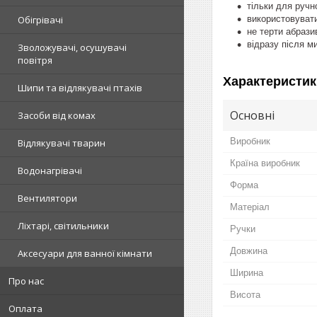
тільки для ручн
використовувати 
Обігрівачі
не терти абраз
відразу після 
Зволожувачі, осушувачі
повітря
Характеристик
Шипи та відлякувачі птахів
Основні
Засоби від комах
Виробник
Відлякувачі тварин
Країна виробник
Водонагрівачі
Форма
Вентилятори
Матеріал
Ліхтарі, світильники
Ручки
Довжина
Аксесуари для ванної кімнати
Ширина
Про нас
Висота
Оплата