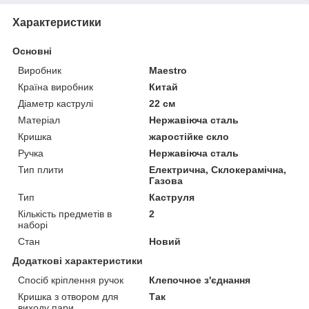
Характеристики
Основні
Виробник
Maestro
Країна виробник
Китай
Діаметр каструлі
22 см
Матеріал
Нержавіюча сталь
Кришка
жаростійке скло
Ручка
Нержавіюча сталь
Тип плити
Електрична, Склокерамічна,
Газова
Тип
Каструля
Кількість предметів в
2
наборі
Стан
Новий
Додаткові характеристики
Спосіб кріплення ручок
Клепочное з'єднання
Кришка з отвором для
Так
виходу пари