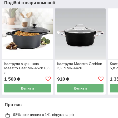
Подібні товари компанії
Каструля з кришкою
Каструля Maestro Greblon
Каст
Maestro Cast MR-4528 6,3
2,2 л MR-4420
5,8 
л
1 500
910
1 3
₴
₴
Купити
Купити
Про нас
98% позитивних з 141 відгука за рік