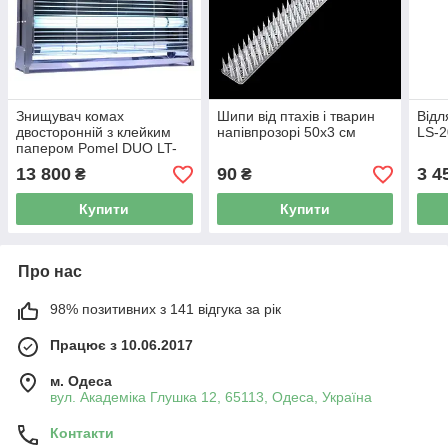
Знищувач комах
Шипи від птахів і тварин
Відл
двосторонній з клейким
напівпрозорі 50х3 см
LS-
папером Pomel DUO LT-
60
13 800
90
3 4
₴
₴
Купити
Купити
Про нас
98% позитивних з 141 відгука за рік
Працює з 10.06.2017
м. Одеса
вул. Академіка Глушка 12, 65113, Одеса, Україна
Контакти