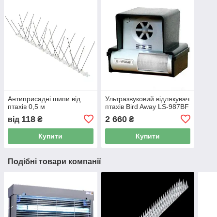
Антиприсадні шипи від
Ультразвуковий відлякувач
птахів 0,5 м
птахів Bird Away LS-987BF
118
2 660
від
₴
₴
Купити
Купити
Подібні товари компанії