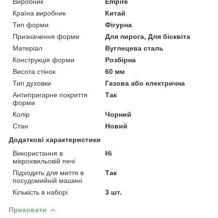
Виробник
Empire
Країна виробник
Китай
Тип форми
Фігурна
Призначення форми
Для пирога, Для бісквіта
Матеріал
Вуглецева сталь
Конструкція форми
Розбірна
Висота стінок
60 мм
Тип духовки
Газова або електрична
Антипригарне покриття
Так
форми
Колір
Чорний
Стан
Новий
Додаткові характеристики
Використання в
Ні
мікрохвильовій печі
Підходить для миття в
Так
посудомийній машині
Кількість в наборі
3 шт.
Приховати