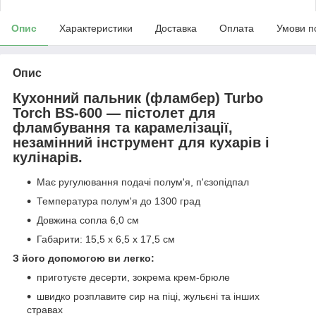
Опис
Характеристики
Доставка
Оплата
Умови п
Опис
Кухонний пальник (фламбер) Turbo
Torch BS-600 — пістолет для
фламбування та карамелізації,
незамінний інструмент для кухарів і
кулінарів.
Має ругулювання подачі полум'я, п'єзопідпал
Температура полум'я до 1300 град
Довжина сопла 6,0 см
Габарити: 15,5 x 6,5 x 17,5 см
З його допомогою ви легко:
приготуєте десерти, зокрема крем-брюле
швидко розплавите сир на піці, жульєні та інших
стравах