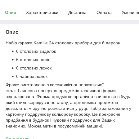
Опис
Характеристики
Доставка
Оплата
Умови п
Опис
Набір фраже Kamille 24 столових прибори для 6 персон:
6 столових виделок
6 столових ножів
6 столових ложок
6 чайних ложок
Фраже виготовлено з високоякісної нержавіючої
сталі. Глянсова поверхня предметів класичної форми
відполірована. Форма предметів органічно впишеться в будь-
який стиль сервірування столу, а ергономіка предметів
дозволить їм зручно розміститися у руці. Набір запакований у
картонну подарункову кольорову коробку. Це прекрасне
придбання в будинок і чудовий подарунок для Ваших
знайомих. Можна мити в посудомийній машині.
Приховати