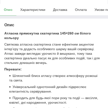
Опис
Характеристики
Доставка
Оплата
Умови п
Опис
Атласна прямокутна скатертина 145×260 см білого
кольору
Святкова атласна скатертина стане ефектним акцентом
інтер’єру та додасть особливого шарму вашій сервіровці.
Атлас завжди виглядає урочисто й вишукано, тому така
скатертина ідеально пасує як для особливих подій, так і для
стильних домашніх вечерь.
Переваги:
Шляхетний блиск атласу створює атмосферу розкоші
та свята.
Універсальний однотонний дизайн підкреслює
елегантність сервірування.
Підходить для будь-якої пори року та події — весілля,
ювілеї, дні народження, урочистості.