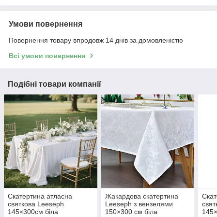
Умови повернення
Повернення товару впродовж 14 днів за домовленістю
Всі умови повернення
Подібні товари компанії
Скатертина атласна
Жакардова скатертина
Скат
святкова Leeseph
Leeseph з вензелями
свят
145×300см біла
150×300 см біла
145