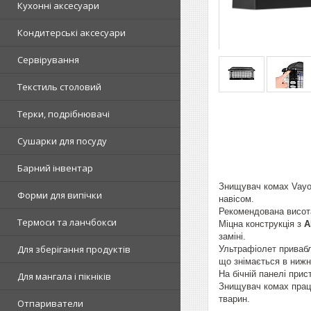
Кухонні аксесуари
Кондитерські аксесуари
Сервірування
Текстиль столовий
Терки, подрібнювачі
Сушарки для посуду
Барний інвентар
Знищувач комах Vayox
Форми для випічки
навісом.
Рекомендована висота
Термоси та ланчбокси
Міцна конструкція з
A
заміні.
Для зберігання продуктів
Ультрафіолет приваб
що знімається в нижн
На бічній панелі прис
Для мангала і пікніків
Знищувач комах працю
тварин.
Отпариватели