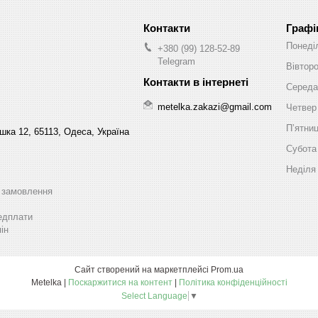
Графі
Понеді
+380 (99) 128-52-89
Telegram
Вівтор
Середа
metelka.zakazi@gmail.com
Четвер
Пʼятни
шка 12, 65113, Одеса, Україна
Субота
Неділя
ь замовлення
едплати
ін
Сайт створений на маркетплейсі
Prom.ua
Metelka |
Поскаржитися на контент
|
Політика конфіденційності
Select Language
▼