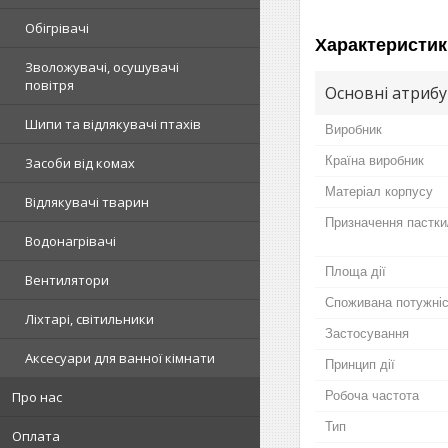
Обігрівачі
Характеристик
Зволожувачі, осушувачі
повітря
Основні атриб
Шипи та відлякувачі птахів
Виробник
Країна виробник
Засоби від комах
Матеріал корпусу
Відлякувачі тварин
Призначення пастки
Водонагрівачі
Площа дії
Вентилятори
Споживана потужні
Ліхтарі, світильники
Застосування
Аксесуари для ванної кімнати
Принцип дії
Робоча частота
Про нас
Тип
Оплата