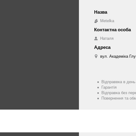
Metelka
Наталя
вул. Академіка Глу
Відправвка в ден
Гарантія
Відправка без пер
Повернення та обм