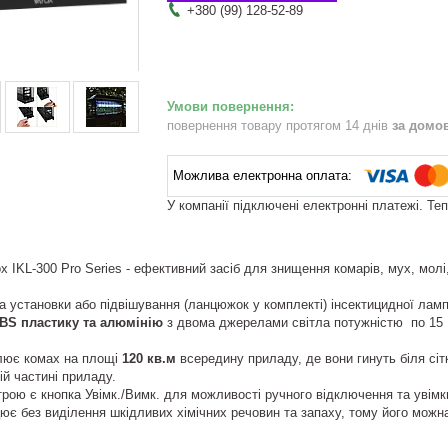
+380 (99) 128-52-89
повернення товару протягом 14 днів
за домо
У компанії підключені електронні платежі. Те
 IKL-300 Pro Series - ефективний засіб для знищення комарів, мух, молі
 установки або підвішування (ланцюжок у комплекті) інсектицидної лампи
BS пластику та алюмінію
з двома джерелами світла потужністю по 15 
лює комах на площі
120 кв.м
всередину приладу, де вони гинуть біля сі
ій частині приладу.
трою є кнопка Увімк./Вимк.
для можливості ручного відключення та увімк
є без виділення шкідливих хімічних речовин та запаху, тому його можн