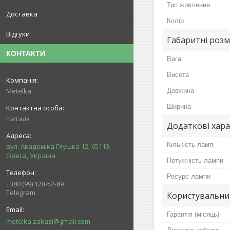
Тип живлення
Доставка
Колір
Відгуки
Габаритні розм
КОНТАКТИ
Вага
Висота
Metelka
Довжина
Ширина
Наталя
Додаткові хар
Кількість ламп
вул. Академіка Глушка 12, 65113,
Одеса, Україна
Потужність лампи
Ресурс лампи
+380 (99) 128-52-89
Telegram
Користувальни
Гарантія (місяць)
metelka.zakazi@gmail.com