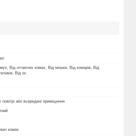
тал
 мух, Від літаючих комах, Від мошок, Від комарів, Від
еликів, Від ос
у повітрі або всередині приміщення
тний
вач комах