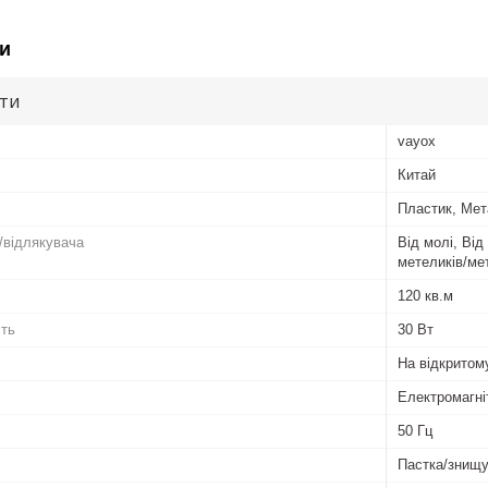
и
ути
vayox
Китай
Пластик, Ме
/відлякувача
Від молі, Від
метеликів/мет
120 кв.м
сть
30 Вт
На відкритом
Електромагні
50 Гц
Пастка/знищу