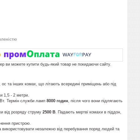
вленістю
пер ви можете купити будь-який товар не покидаючи сайту.
, ос та інших комах, що літають всередині приміщень або під
 1,5 - 2 метри.
Вт.
Термін служби ламп
8000 годин
, після чого вони підлягають
тки від розряду струму
2500 В
. Падають мертві комахи в піддон,
нення пристрою.
а використовувати незалежно від перебування поряд людей та