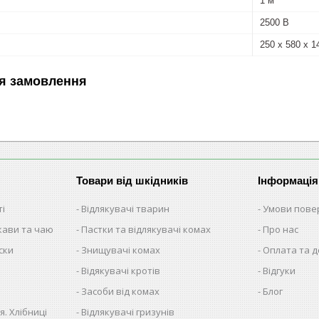
1 м
2500 В
250 х 580 х 
я замовлення
Товари від шкідників
Інформація
ті
Відлякувачі тварин
Умови пове
 кави та чаю
Пастки та відлякувачі комах
Про нас
ски
Знищувачі комах
Оплата та 
Відякувачі кротів
Відгуки
Засоби від комах
Блог
я. Хлібниці
Відлякувачі гризунів