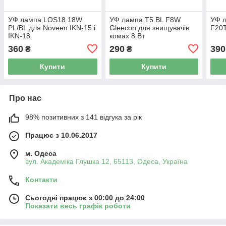
УФ лампа LOS18 18W
УФ лампа T5 BL F8W
УФ л
PL/BL для Noveen IKN-15 і
Gleecon для знищувачів
F20T
IKN-18
комах 8 Вт
360
290
390
₴
₴
Купити
Купити
Про нас
98% позитивних з 141 відгука за рік
Працює з 10.06.2017
м. Одеса
вул. Академіка Глушка 12, 65113, Одеса, Україна
Контакти
Сьогодні працює з 00:00 до 24:00
Показати весь графік роботи