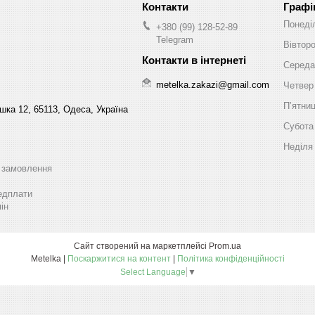
Графі
Понеді
+380 (99) 128-52-89
Telegram
Вівтор
Середа
metelka.zakazi@gmail.com
Четвер
Пʼятни
шка 12, 65113, Одеса, Україна
Субота
Неділя
ь замовлення
едплати
ін
Сайт створений на маркетплейсі
Prom.ua
Metelka |
Поскаржитися на контент
|
Політика конфіденційності
Select Language
▼