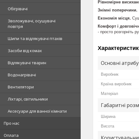
Рівномірне висихан
Обігрівачі
Знімні поперечини.
Економія місця.
Суш
Зволожувачі, осушувачі
повітря
Комфорт і довговіч
- просто розгорніть р
Шипи та відлякувачі птахів
Характеристик
Засоби від комах
Основні атриб
Відлякувачі тварин
Виробник
Водонагрівачі
Країна виробник
Вентилятори
Матеріал
Ліхтарі, світильники
Габаритні розм
Аксесуари для ванної кімнати
Ширина
Про нас
Висота
Оплата
Користувальни