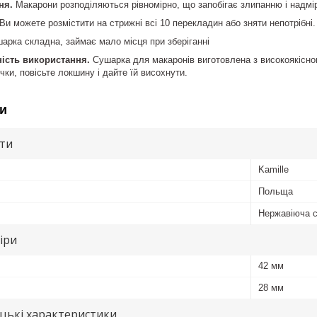
ня.
Макарони розподіляються рівномірно, що запобігає злипанню і надмірн
Ви можете розмістити на стрижні всі 10 перекладин або зняти непотрібні.
арка складна, займає мало місця при зберіганні
ність використання.
Сушарка для макаронів виготовлена з високоякісного
учки, повісьте локшину і дайте їй висохнути.
и
ути
Kamille
Польща
Нержавіюча 
іри
42 мм
28 мм
цькі характеристики