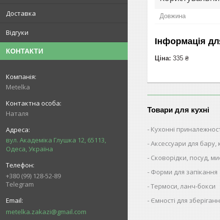
Доставка
Довжина
Відгуки
Інформація дл
КОНТАКТИ
Ціна:
335 ₴
Metelka
Товари для кухні
Наталя
Кухонні приналежнос
вул. Академіка Глушка 12, 65113,
Аксессуари для бару,
Одеса, Україна
Сковорідки, посуд, ми
Форми для запікання
+380 (99) 128-52-89
Telegram
Термоси, ланч-бокси
Ємності для зберіганн
metelka.zakazi@gmail.com