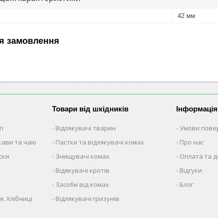
42 мм
я замовлення
Товари від шкідників
Інформація
ті
Відлякувачі тварин
Умови пове
 кави та чаю
Пастки та відлякувачі комах
Про нас
ски
Знищувачі комах
Оплата та 
Відякувачі кротів
Відгуки
Засоби від комах
Блог
я. Хлібниці
Відлякувачі гризунів