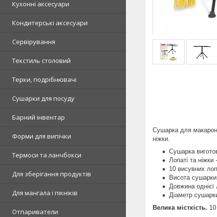
Кухонні аксесуари
Кондитерські аксесуари
Сервірування
Текстиль столовий
Терки, подрібнювачі
Сушарки для посуду
Барний інвентар
Сушарка для макароні
Форми для випічки
ніжки.
Сушарка виготов
Термоси та ланчбокси
Лопаті та ніжки 
10 висувних лоп
Для зберігання продуктів
Висота сушарки 
Довжина однієї л
Для мангала і пікніків
Діаметр сушарки
Велика місткість.
10
Отпариватели