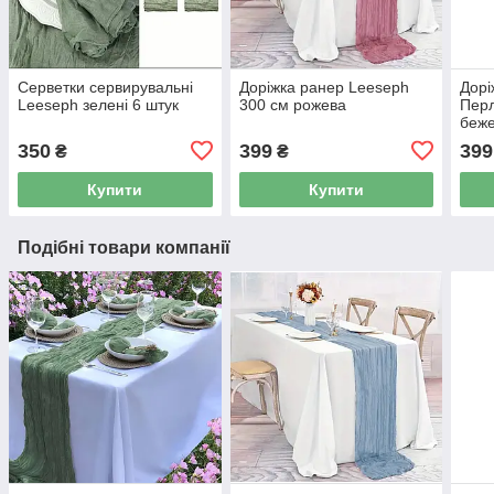
Серветки сервирувальні
Доріжка ранер Leeseph
Дорі
Leeseph зелені 6 штук
300 см рожева
Перл
беж
350
399
399
₴
₴
Купити
Купити
Подібні товари компанії