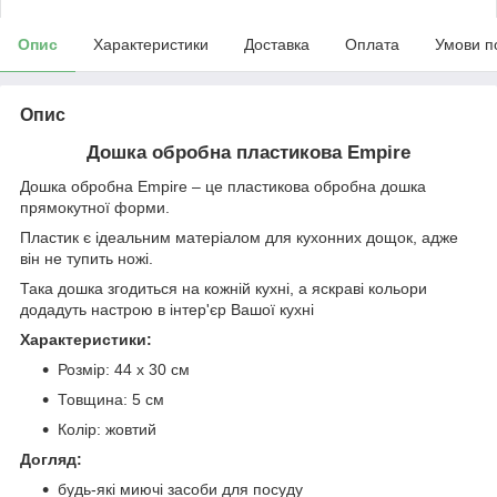
Опис
Характеристики
Доставка
Оплата
Умови п
Опис
Дошка обробна пластикова Empire
Дошка обробна Empire – це пластикова обробна дошка
прямокутної форми.
Пластик є ідеальним матеріалом для кухонних дощок, адже
він не тупить ножі.
Така дошка згодиться на кожній кухні, а яскраві кольори
додадуть настрою в інтер'єр Вашої кухні
Характеристики:
Розмір: 44 х 30 см
Товщина: 5 см
Колір: жовтий
Догляд:
будь-які миючі засоби для посуду