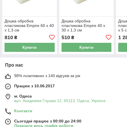
Дошка обробна
Дошка обробна
Дош
пластикова Empire 60 х 40
пластикова Empire 40 х
плас
x 1,3 см
30 x 1,3 см
х 5 
810
510
1 2
₴
₴
Купити
Купити
Про нас
98% позитивних з 140 відгуків за рік
Працює з 10.06.2017
м. Одеса
вул. Академіка Глушка 12, 65113, Одеса, Україна
Контакти
Сьогодні працює з 00:00 до 24:00
Показати весь графік роботи