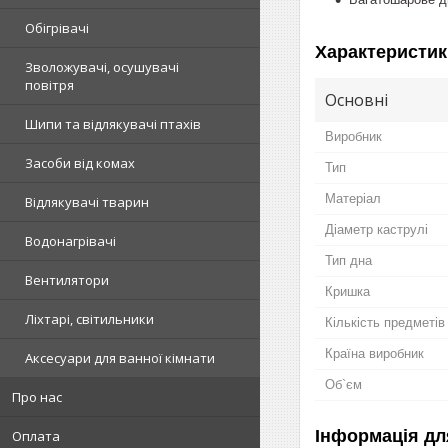
Обігрівачі
Характеристик
Зволожувачі, осушувачі
повітря
Основні
Шипи та відлякувачі птахів
Виробник
Засоби від комах
Тип
Матеріал
Відлякувачі тварин
Діаметр каструлі
Водонагрівачі
Тип дна
Вентилятори
Кришка
Ліхтарі, світильники
Кількість предметів
Країна виробник
Аксесуари для ванної кімнати
Об`єм
Про нас
Інформація дл
Оплата