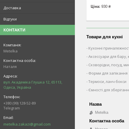
Ціна:
930 ₴
Доставка
Відгуки
КОНТАКТИ
Товари для кухні
Кухонні приналежнос
Metelka
Аксессуари для бару,
Сковорідки, посуд, ми
Наталя
Форми для запікання
Термоси, ланч-бокси
вул. Академіка Глушка 12, 65113,
Одеса, Україна
Ємності для зберіганн
+380 (99) 128-52-89
Telegram
Metelka
metelka.zakazi@gmail.com