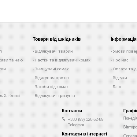
Товари від шкідників
Інформація
ті
Відлякувачі тварин
Умови пове
 кави та чаю
Пастки та відлякувачі комах
Про нас
ски
Знищувачі комах
Оплата та 
Відякувачі кротів
Відгуки
Засоби від комах
Блог
я. Хлібниці
Відлякувачі гризунів
Графі
Понеді
+380 (99) 128-52-89
Telegram
Вівтор
Середа