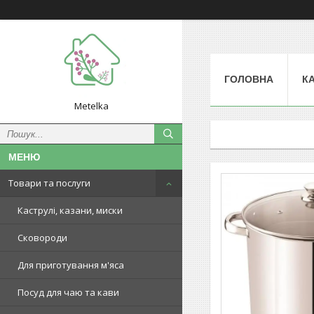
ГОЛОВНА
К
Metelka
Товари та послуги
Каструлі, казани, миски
Сковороди
Для приготування м'яса
Посуд для чаю та кави