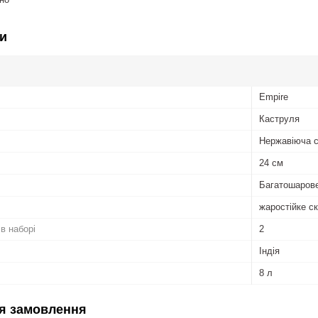
и
Empire
Каструля
Нержавіюча 
24 см
Багатошаров
жаростійке с
 в наборі
2
Індія
8 л
я замовлення