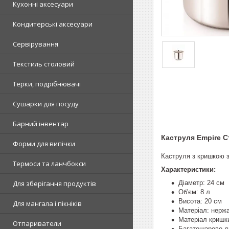
Кухонні аксесуари
Кондитерські аксесуари
Сервірування
Текстиль столовий
Терки, подрібнювачі
Сушарки для посуду
Барний інвентар
Каструля Empire С
Форми для випічки
Каструля з кришкою з 
Термоси та ланчбокси
Характеристики:
Діаметр: 24 см
Для зберігання продуктів
Об'єм: 8 л
Висота: 20 см
Для мангала і пікніків
Матеріал: нерж
Матеріал кришк
Отпариватели
Багатошарове д