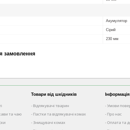
Акумулятор
Сірий
230 мм
я замовлення
Товари від шкідників
Інформація
ті
Відлякувачі тварин
Умови пове
 кави та чаю
Пастки та відлякувачі комах
Про нас
ски
Знищувачі комах
Оплата та 