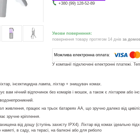
+380 (99) 128-52-89
повернення товару протягом 14 днів
за домо
У компанії підключені електронні платежі. Те
іхтар, інсектицидна лампа, ліхтар + знищувач комах.
ує вам нічний відпочинок без комарів і мошок, а також є ліхтарем або і
 водонепроникний.
 живлення, працює на трьох батареях АА, що зручно далеко від цивілізаці
ає зручне кріплення.
ахищена від дощу (ступінь захисту IPХ4). Ліхтар від комах ідеально підх
 наметі, в саду, на терасі, на балконі або для риболо