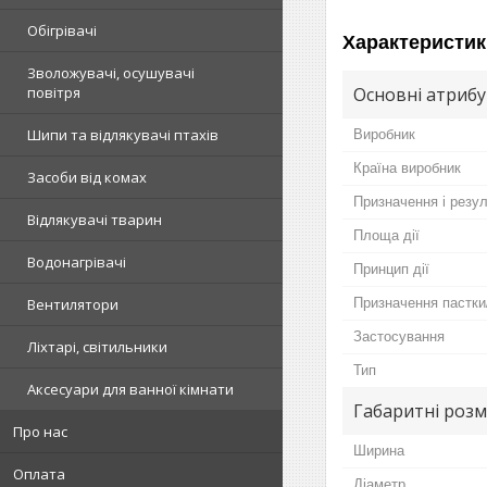
Обігрівачі
Характеристик
Зволожувачі, осушувачі
Основні атриб
повітря
Шипи та відлякувачі птахів
Виробник
Країна виробник
Засоби від комах
Призначення і резу
Відлякувачі тварин
Площа дії
Водонагрівачі
Принцип дії
Призначення пастки
Вентилятори
Застосування
Ліхтарі, світильники
Тип
Аксесуари для ванної кімнати
Габаритні розм
Про нас
Ширина
Оплата
Діаметр