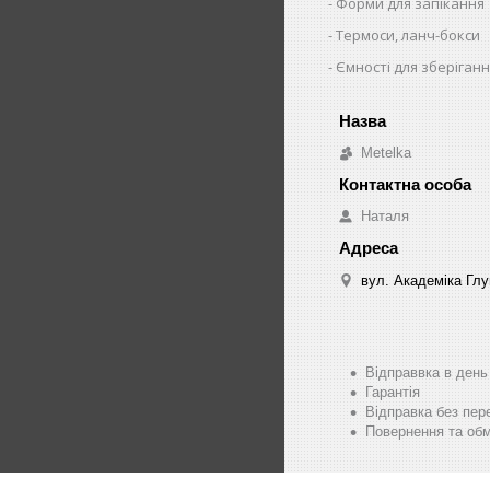
Форми для запікання
Термоси, ланч-бокси
Ємності для зберіганн
Metelka
Наталя
вул. Академіка Глу
Відправвка в ден
Гарантія
Відправка без пер
Повернення та обм