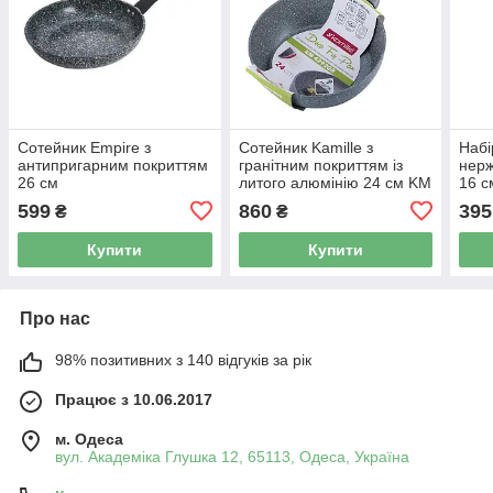
Сотейник Empire з
Сотейник Kamille з
Набі
антипригарним покриттям
гранітним покриттям із
нерж
26 см
литого алюмінію 24 см KM
16 с
4292GR
599
860
395
₴
₴
Купити
Купити
Про нас
98% позитивних з 140 відгуків за рік
Працює з 10.06.2017
м. Одеса
вул. Академіка Глушка 12, 65113, Одеса, Україна