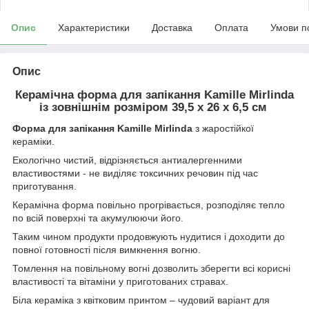
Опис
Характеристики
Доставка
Оплата
Умови п
Опис
Керамічна форма для запікання Kamille Mirlinda
із зовнішнім розміром 39,5 х 26 х 6,5 см
Форма для запікання Kamille Mirlinda
з жаростійкої
кераміки.
Екологічно чистий, відрізняється антиалергенними
властивостями - не виділяє токсичних речовин під час
приготування.
Керамічна форма повільно прогрівається, розподіляє тепло
по всій поверхні та акумулюючи його.
Таким чином продукти продовжують нудитися і доходити до
повної готовності після вимкнення вогню.
Томлення на повільному вогні дозволить зберегти всі корисні
властивості та вітаміни у приготованих стравах.
Біла кераміка з квітковим принтом – чудовий варіант для