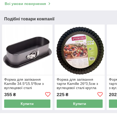
Всі умови повернення
Подібні товари компанії
Форма для запікання
Форма для запікання
Форм
Kamille 34.5*15.5*8см з
тарти Kamille 26*3,5см з
тарт
вуглецевої сталі
вуглецевої сталі кругла
з ву
прямокутна сіра КМ6042
сіра КМ6047
квад
355
225
202
₴
₴
Купити
Купити