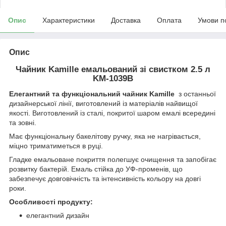
Опис
Характеристики
Доставка
Оплата
Умови п
Опис
Чайник Kamille емальований зі свистком 2.5 л
KM-1039B
Елегантний та функціональний чайник Kamille
з останньої
дизайнерської лінії, виготовлений із матеріалів найвищої
якості. Виготовлений із сталі, покритої шаром емалі всередині
та зовні.
Має функціональну бакелітову ручку, яка не нагрівається,
міцно триматиметься в руці.
Гладке емальоване покриття полегшує очищення та запобігає
розвитку бактерій. Емаль стійка до УФ-променів, що
забезпечує довговічність та інтенсивність кольору на довгі
роки.
Особливості продукту:
елегантний дизайн