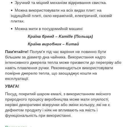
Зручний та міцний механізм відкривання свистка.
Можна використовувати на всіх видах плит: на
індукційній плиті, скло-керамічній, електричній, газовій
плитах.
Можна мити в посудомийній машині
Країна бренд – Kamille
(Польща)
Країна виробник – Китай
Пам'ятайте!
Полум'я під час варіння не повинно бути
більшим за діаметр дна чайника. Використання надто
інтенсивного джерела тепла може призвести до перегріву або
навіть плавлення ручки. Рекомендується використовувати
помірне джерело тепла, що заощаджує кошти на
експлуатації.
УВАГА!
Посуд, покритий шаром емалі, з використанням якісного
природного процесу виробництва може мати опуклості,
нерівні декоративні візерунки або зміни кольору, які не є
дефектом продукту і ніяк не впливають на якість і
функціональність при використанні.