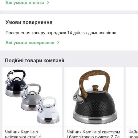
Всі умови оплати
Умови повернення
Повернення товару впродовж 14 днів за домовленістю
Всі умови повернення
Подібні товари компанії
Чайник Kamille з
Чайник Kamille зі свистком
Чайн
неіржавкої сталі зі
і бакелітовою ручкою 2,7л
нерж