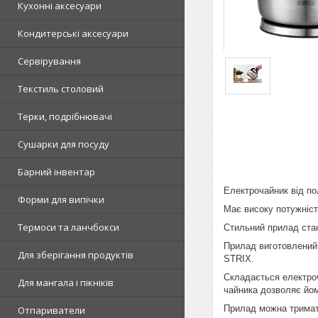
Кухонні аксесуари
Кондитерські аксесуари
Сервірування
Текстиль столовий
Терки, подрібнювачі
Сушарки для посуду
Барний інвентар
Електрочайник від по
Форми для випічки
Має високу потужніст
Термоси та ланчбокси
Стильний прилад стан
Прилад виготовлений 
Для зберігання продуктів
STRIX.
Складається електроч
Для мангала і пікніків
чайника дозволяє йом
Прилад можна тримати
Отпариватели