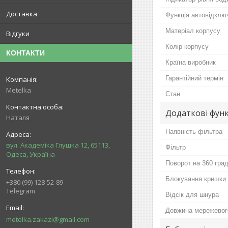
Доставка
Функція автовідклю
Матеріал корпусу
Відгуки
Колір корпусу
КОНТАКТИ
Країна виробник
Гарантійний термін
Metelka
Стан
Додаткові функ
Наталя
Наявність фільтра
вул. Академіка Глушка 12, 65113,
Фільтр
Одеса, Україна
Поворот на 360 град
Блокування кришки
+380 (99) 128-52-89
Telegram
Відсік для шнура
Довжина мережевог
metelka.zakazi@gmail.com