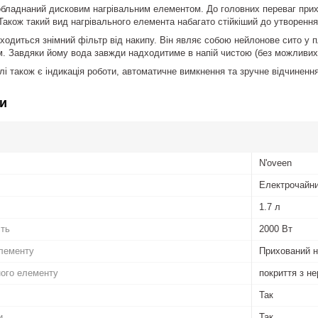
бладнаний дисковим нагрівальним елементом. До головних переваг прихо
 Також такий вид нагрівального елемента набагато стійкіший до утворення
ходиться знімний фільтр від накипу. Він являє собою нейлонове сито у п
см. Завдяки йому вода завжди надходитиме в напій чистою (без можливих
лі також є індикація роботи, автоматичне вимкнення та зручне відчиненн
и
N'oveen
Електрочайн
1.7 л
сть
2000 Вт
елементу
Прихований н
ного елементу
покриття з не
Так
и
Так