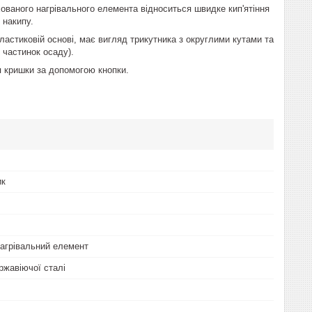
ваного нагрівального елемента відноситься швидке кип'ятіння
 накипу.
ластиковій основі, має вигляд трикутника з округлими кутами та
 частинок осаду).
я кришки за допомогою кнопки.
ик
агрівальний елемент
ржавіючої сталі