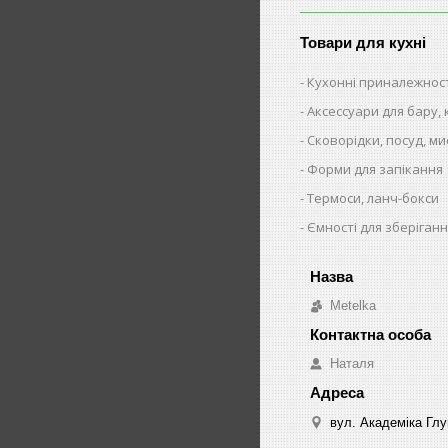
Товари для кухні
Кухонні приналежнос
Аксессуари для бару,
Сковорідки, посуд, ми
Форми для запікання
Термоси, ланч-бокси
Ємності для зберіганн
Metelka
Наталя
вул. Академіка Глу