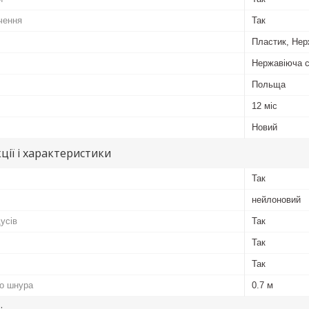
чення
Так
Пластик, Нер
Нержавіюча 
Польща
12 міс
Новий
ції і характеристики
Так
нейлоновий
усів
Так
Так
Так
о шнура
0.7 м