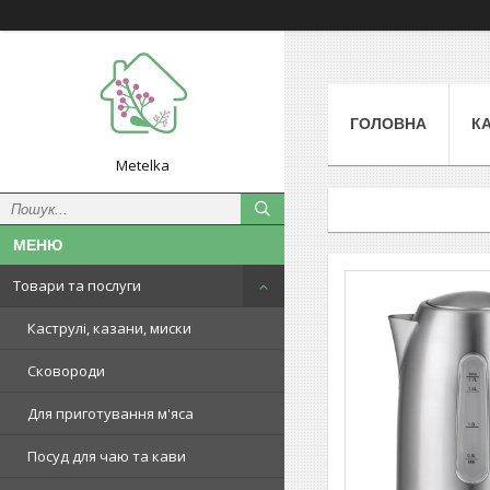
ГОЛОВНА
К
Metelka
Товари та послуги
Каструлі, казани, миски
Сковороди
Для приготування м'яса
Посуд для чаю та кави