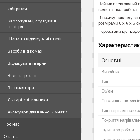
Чайник електричний о
Обігрівачі
води та тиха робота.
В носику приладу зна
Зволожувачі, осушувачі
розмірами 6 х 6 х 6 
повітря
Перевагами цієї моде
Шипи та відлякувачі птахів
Характеристик
Засоби від комах
Основні
Відлякувачі тварин
Виробник
Водонагрівачі
Тип
Вентилятори
Об`єм
Ліхтарі, світильники
Споживана потужні
Тип нагрівального 
Аксесуари для ванної кімнати
Покриття нагріваль
Про нас
Індикатор роботи
Оплата
Індикатор рівня вод