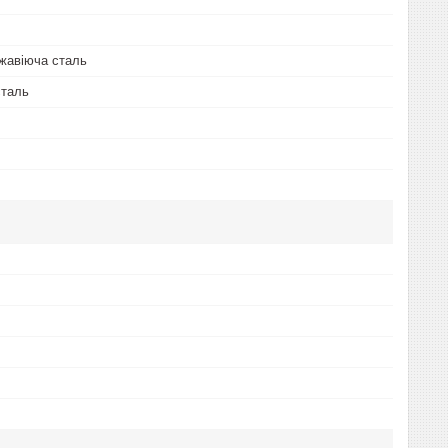
жавіюча сталь
сталь