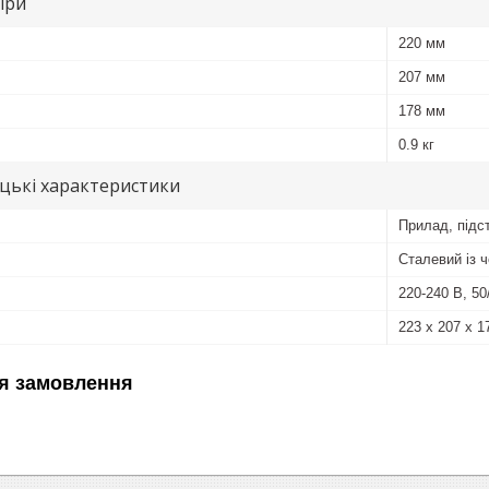
іри
220 мм
207 мм
178 мм
0.9 кг
цькі характеристики
Прилад, підс
Сталевий із 
220-240 В, 50
223 х 207 х 
я замовлення