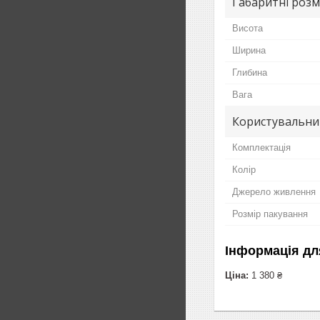
Габаритні розм
Висота
Ширина
Глибина
Вага
Користувальни
Комплектація
Колір
Джерело живлення
Розмір пакування
Інформація дл
Ціна:
1 380 ₴