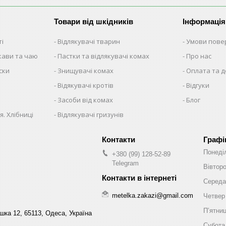
Товари від шкідників
Інформація
ті
Відлякувачі тварин
Умови пове
 кави та чаю
Пастки та відлякувачі комах
Про нас
ски
Знищувачі комах
Оплата та 
Відякувачі кротів
Відгуки
Засоби від комах
Блог
я. Хлібниці
Відлякувачі гризунів
Графі
Понеді
+380 (99) 128-52-89
Telegram
Вівтор
Середа
metelka.zakazi@gmail.com
Четвер
Пʼятни
шка 12, 65113, Одеса, Україна
Субота