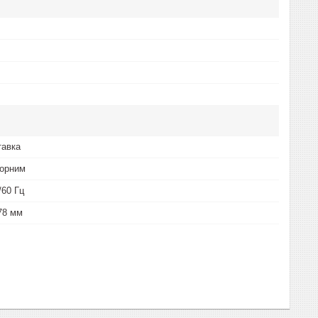
тавка
чорним
/60 Гц
178 мм