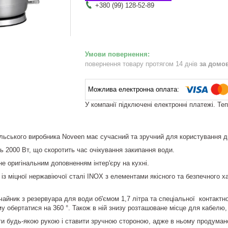
+380 (99) 128-52-89
повернення товару протягом 14 днів
за домо
У компанії підключені електронні платежі. Те
льського виробника Noveen має сучасний та зручний для користування д
ь 2000 Вт, що скоротить час очікування закипання води.
е оригінальним доповненням інтер'єру на кухні.
із міцної нержавіючої сталі INOX з елементами якісного та безпечного х
айник з резервуара для води об'ємом 1,7 літра та спеціальної контактно
у обертатися на 360 °. Також в ній знизу розташоване місце для кабел
 будь-якою рукою і ставити зручною стороною, адже в ньому продумано 