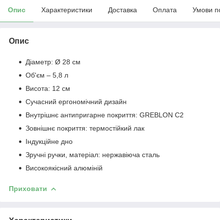
Опис
Характеристики
Доставка
Оплата
Умови п
Опис
Діаметр: Ø 28 см
Об'єм – 5,8 л
Висота: 12 см
Сучасний ергономічний дизайн
Внутрішнє антипригарне покриття: GREBLON С2
Зовнішнє покриття: термостійкий лак
Індукційне дно
Зручні ручки, матеріал: нержавіюча сталь
Високоякісний алюміній
Приховати