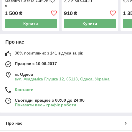
Maestro Cast MR-4528 6,3
2,2 л MR-4420
5,8 
л
1 500
910
1 3
₴
₴
Купити
Купити
Про нас
98% позитивних з 141 відгука за рік
Працює з 10.06.2017
м. Одеса
вул. Академіка Глушка 12, 65113, Одеса, Україна
Контакти
Сьогодні працює з 00:00 до 24:00
Показати весь графік роботи
Про нас