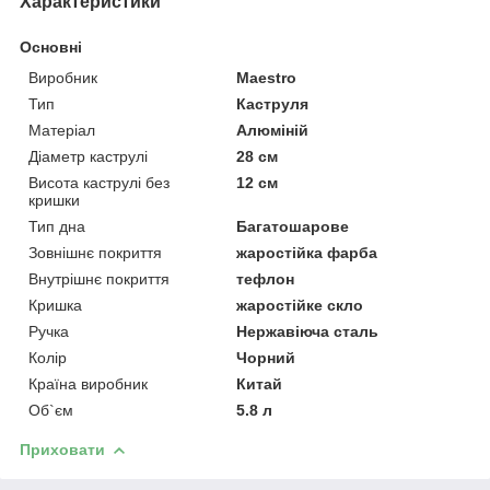
Характеристики
Основні
Виробник
Maestro
Тип
Каструля
Матеріал
Алюміній
Діаметр каструлі
28 см
Висота каструлі без
12 см
кришки
Тип дна
Багатошарове
Зовнішнє покриття
жаростійка фарба
Внутрішнє покриття
тефлон
Кришка
жаростійке скло
Ручка
Нержавіюча сталь
Колір
Чорний
Країна виробник
Китай
Об`єм
5.8 л
Приховати