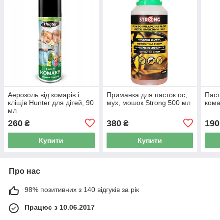
Аерозоль від комарів і
Приманка для пасток ос,
Паст
кліщів Hunter для дітей, 90
мух, мошок Strong 500 мл
кома
мл
260
380
190
₴
₴
Купити
Купити
Про нас
98% позитивних з 140 відгуків за рік
Працює з 10.06.2017