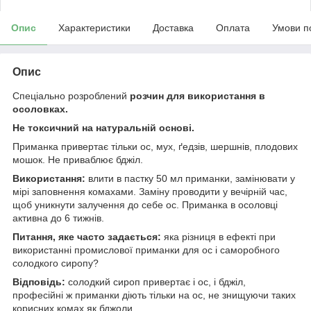
Опис
Характеристики
Доставка
Оплата
Умови п
Опис
Спеціально розроблений
розчин для використання в
осоловках.
Не токсичний на натуральній основі.
Приманка привертає тільки ос, мух, ґедзів, шершнів, плодових
мошок. Не приваблює бджіл.
Використання:
влити в пастку 50 мл приманки, замінювати у
мірі заповнення комахами. Заміну проводити у вечірній час,
щоб уникнути залучення до себе ос. Приманка в осоловці
активна до 6 тижнів.
Питання, яке часто задається:
яка різниця в ефекті при
використанні промислової приманки для ос і саморобного
солодкого сиропу?
Відповідь:
солодкий сироп привертає і ос, і бджіл,
професійні ж приманки діють тільки на ос, не знищуючи таких
корисних комах як бджоли.