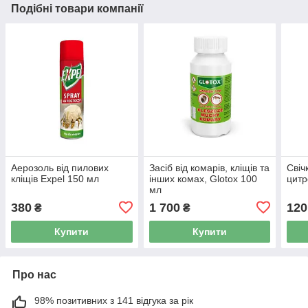
Подібні товари компанії
Аерозоль від пилових
Засіб від комарів, кліщів та
Свіч
кліщів Expel 150 мл
інших комах, Glotox 100
цитр
мл
380
1 700
120
₴
₴
Купити
Купити
Про нас
98% позитивних з 141 відгука за рік