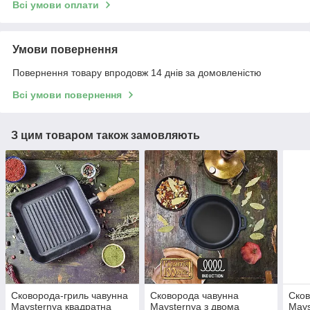
Всі умови оплати
Умови повернення
Повернення товару впродовж 14 днів за домовленістю
Всі умови повернення
З цим товаром також замовляють
Сковорода-гриль чавунна
Сковорода чавунна
Сков
Maysternya квадратна
Maysternya з двома
Mays