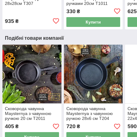
28х28см Т307
ручками 20см Т1011
ручк
330
625
₴
935
₴
Купити
Подібні товари компанії
Сковорода чавунна
Сковорода чавунна
Сков
Maysternya з чавунною
Maysternya з чавунною
Mays
ручкою 20 см Т2011
ручкою 28х6 см Т204
22х4
405
720
590
₴
₴