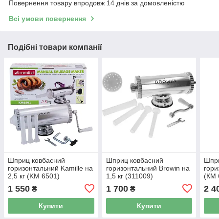
Повернення товару впродовж 14 днів за домовленістю
Всі умови повернення
Подібні товари компанії
Шприц ковбасний
Шприц ковбасний
Шпри
горизонтальний Kamille на
горизонтальний Browin на
гори
2,5 кг (KM 6501)
1,5 кг (311009)
(КМ 
1 550
1 700
2 4
₴
₴
Купити
Купити