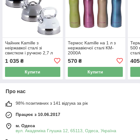
Чайник Kamille з
Термос Kamille на 1 л з
Терм
неіржавкої сталі зі
нержавіючої сталі KM-
500 
свистком і ручкою 2,7 л
2000A
стал
1 035
570
405
₴
₴
Купити
Купити
Про нас
98% позитивних з 141 відгука за рік
Працює з 10.06.2017
м. Одеса
вул. Академіка Глушка 12, 65113, Одеса, Україна