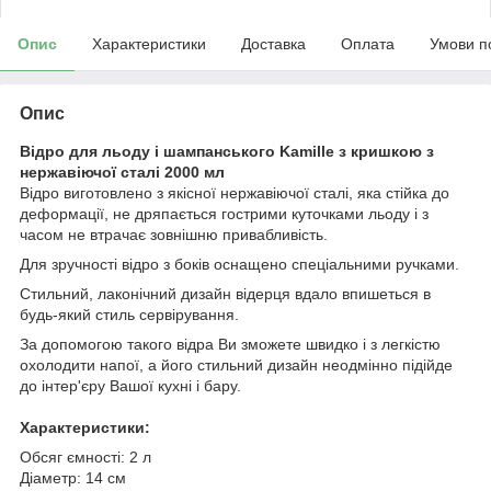
Опис
Характеристики
Доставка
Оплата
Умови п
Опис
Відро для льоду і шампанського Kamille з кришкою з
нержавіючої сталі 2000 мл
Відро виготовлено з якісної нержавіючої сталі, яка стійка до
деформації, не дряпається гострими куточками льоду і з
часом не втрачає зовнішню привабливість.
Для зручності відро з боків оснащено спеціальними ручками.
Стильний, лаконічний дизайн відерця вдало впишеться в
будь-який стиль сервірування.
За допомогою такого відра Ви зможете швидко і з легкістю
охолодити напої, а його стильний дизайн неодмінно підійде
до інтер'єру Вашої кухні і бару.
Характеристики:
Обсяг ємності: 2 л
Діаметр: 14 см