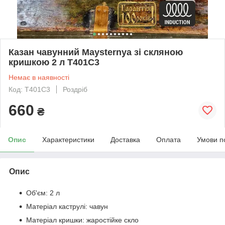
Казан чавунний Maysternya зі скляною
кришкою 2 л Т401С3
Немає в наявності
Код: Т401С3
Роздріб
660
₴
Опис
Характеристики
Доставка
Оплата
Умови п
Опис
Об'єм: 2 л
Матеріал каструлі: чавун
Матеріал кришки: жаростійке скло