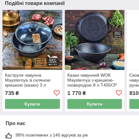
Подібні товари компанії
Каструля чавунна
Казан чавунний WOK
Сков
Maysternya зі скляною
Maysternya з кришкою-
чаву
кришкою (казан) 3 л
сковородою 8 л Т405СР
ручк
Т402С3
підс
735
1 770
810
₴
₴
KM-
Купити
Купити
Про нас
98% позитивних з 140 відгуків за рік