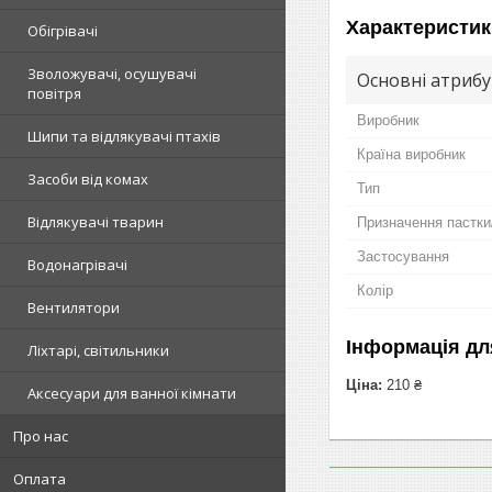
Характеристик
Обігрівачі
Зволожувачі, осушувачі
Основні атриб
повітря
Виробник
Шипи та відлякувачі птахів
Країна виробник
Засоби від комах
Тип
Відлякувачі тварин
Призначення пастки
Застосування
Водонагрівачі
Колір
Вентилятори
Інформація дл
Ліхтарі, світильники
Ціна:
210 ₴
Аксесуари для ванної кімнати
Про нас
Оплата