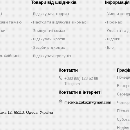
Товари від шкідників
Інформація
ті
Відлякувачі тварин
Умови пове
 кави та чаю
Пастки та відлякувачі комах
Про нас
ски
Знищувачі комах
Оплата та 
Відякувачі кротів
Відгуки
Засоби від комах
Блог
я. Хлібниці
Відлякувачі гризунів
Графі
Понеді
+380 (99) 128-52-89
Telegram
Вівтор
Середа
metelka.zakazi@gmail.com
Четвер
Пʼятни
шка 12, 65113, Одеса, Україна
Субота
Неділя