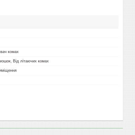
вач комах
 мошок, Від літаючих комах
иміщення