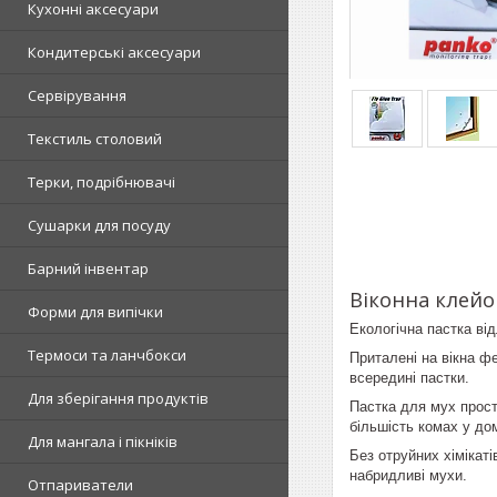
Кухонні аксесуари
Кондитерські аксесуари
Сервірування
Текстиль столовий
Терки, подрібнювачі
Сушарки для посуду
Барний інвентар
Віконна клейо
Форми для випічки
Екологічна пастка ві
Термоси та ланчбокси
Приталені на вікна ф
всередині пастки.
Для зберігання продуктів
Пастка для мух просто
більшість комах у дом
Для мангала і пікніків
Без отруйних хімікат
набридливі мухи.
Отпариватели