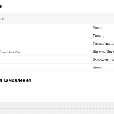
и
ути
Panko
Польща
Пастка/знищу
/відлякувача
Від мух, Від
Всередині пр
Білий
я замовлення