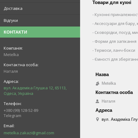
Товари для кухні
Доставка
Кухонні приналежнос
Відгуки
Аксессуари для бару,
Сковорідки, посуд, ми
КОНТАКТИ
Форми для запікання
Термоси, ланч-бокси
Metelka
Ємності для зберіганн
Наталя
Metelka
вул. Академіка Глушка 12, 65113,
Одеса, Україна
Наталя
+380 (99) 128-52-89
Telegram
вул. Академіка Глу
metelka.zakazi@gmail.com