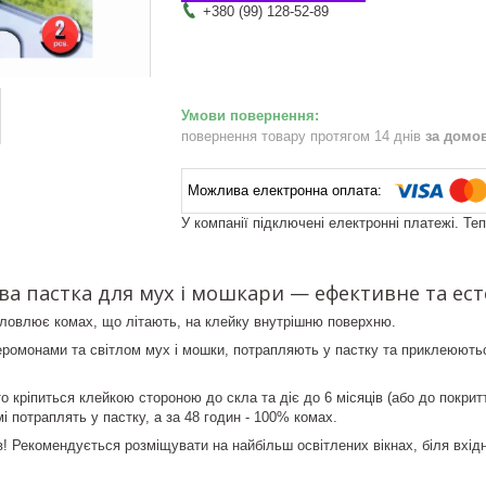
+380 (99) 128-52-89
повернення товару протягом 14 днів
за домо
У компанії підключені електронні платежі. Те
ва пастка для мух і мошкари — ефективне та ес
дловлює комах, що літають, на клейку внутрішню поверхню.
еромонами та світлом мух і мошки, потрапляють у пастку та приклеюют
 кріпиться клейкою стороною до скла та діє до 6 місяців (або до покрит
і потраплять у пастку, а за 48 годин - 100% комах.
ів! Рекомендується розміщувати на найбільш освітлених вікнах, біля вхі