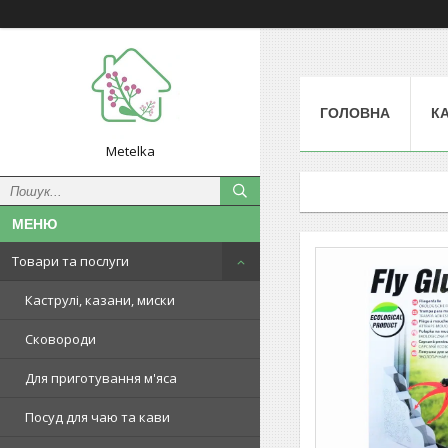
ГОЛОВНА
К
Metelka
Товари та послуги
Каструлі, казани, миски
Сковороди
Для приготування м'яса
Посуд для чаю та кави