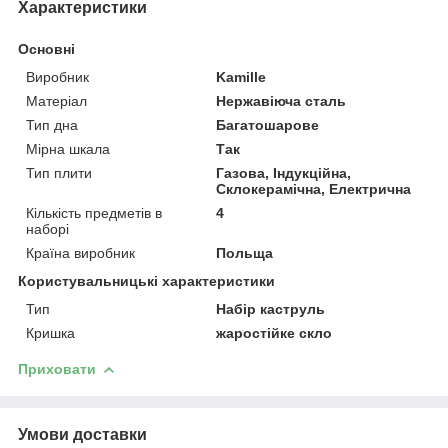
Характеристики
Основні
Виробник
Kamille
Матеріал
Нержавіюча сталь
Тип дна
Багатошарове
Мірна шкала
Так
Тип плити
Газова, Індукційна,
Склокерамічна, Електрична
Кількість предметів в
4
наборі
Країна виробник
Польща
Користувальницькі характеристики
Тип
Набір каструль
Кришка
жаростійке скло
Приховати
Умови доставки