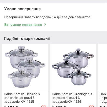
Умови повернення
Повернення товару впродовж 14 днів за домовленістю
Всі умови повернення
Подібні товари компанії
Набір Kamille Desiree з
Набір Kamille Groningen з
Набі
нержавіючої сталі 6
неіржавкої сталі 6
неір
предметів KM 4915
предметівKM 4926
пред