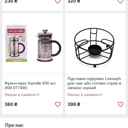
230
320
₴
₴
Підставка-підігрівач Leeseph
Френч-прес Kamille 600 мл
для чаю або готових страв зі
(KM 0774M)
свічкою чорний
Немає в наявності
Немає в наявності
360
399
₴
₴
Про нас