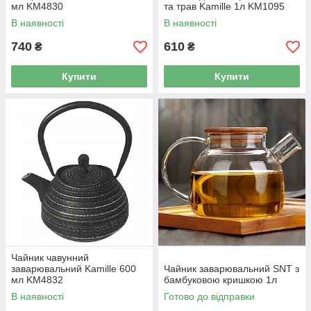
мл KM4830
та трав Kamille 1л KM1095
В наявності
В наявності
740
610
₴
₴
Купити
Купити
Чайник чавунний
заварювальний Kamille 600
Чайник заварювальний SNT з
мл KM4832
бамбуковою кришкою 1л
В наявності
Готово до відправки