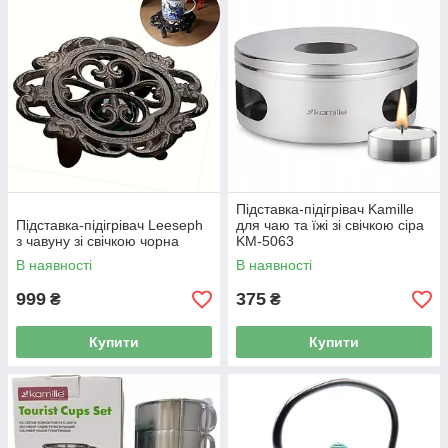
Підставка-підігрівач Kamille
Підставка-підігрівач Leeseph
для чаю та їжі зі свічкою сіра
з чавуну зі свічкою чорна
KM-5063
В наявності
В наявності
999
375
₴
₴
Купити
Купити