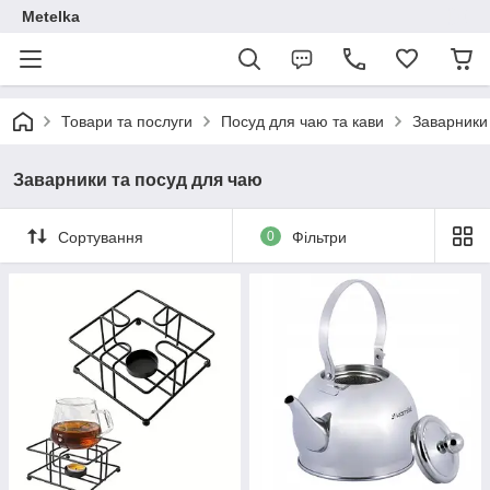
Metelka
Товари та послуги
Посуд для чаю та кави
Заварники
Заварники та посуд для чаю
Сортування
0
Фільтри