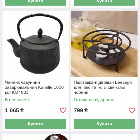
Купити
Купити
Чайник чавунний
Підставка-підігрівач Leeseph
заварювальний Kamille 1000
для чаю та їжі зі свічками
мл KM4833
чорний
В наявності
Готово до відправки
1 065
799
₴
₴
Купити
Купити