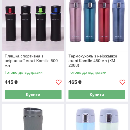
Пляшка спортивна з
Термокухоль з неіржавкої
неіржавкої сталі Kamille 500
сталі Kamille 450 мл (КМ
мл
2088)
Готово до відправки
Готово до відправки
445
465
₴
₴
Купити
Купити