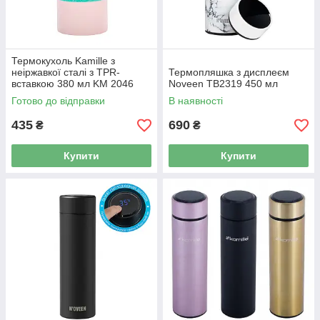
Термокухоль Kamille з
неіржавкої сталі з TPR-
Термопляшка з дисплеєм
вставкою 380 мл KM 2046
Noveen TB2319 450 мл
Готово до відправки
В наявності
435
690
₴
₴
Купити
Купити