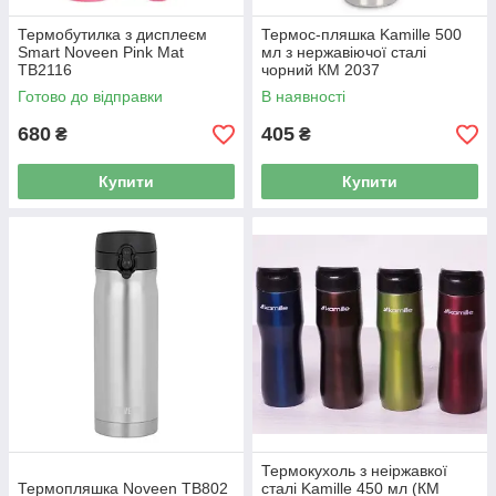
Термобутилка з дисплеєм
Термос-пляшка Kamille 500
Smart Noveen Pink Mat
мл з нержавіючої сталі
TB2116
чорний КМ 2037
Готово до відправки
В наявності
680
405
₴
₴
Купити
Купити
Термокухоль з неіржавкої
Термопляшка Noveen TB802
сталі Kamille 450 мл (КМ